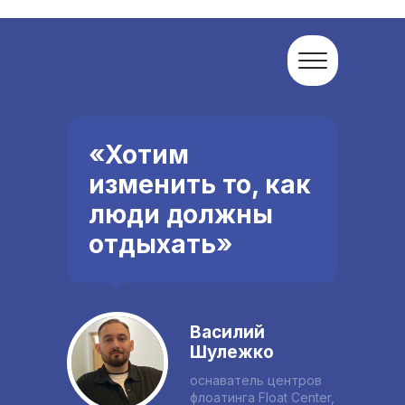
«Хотим
изменить то, как
люди должны
отдыхать»
Василий
Шулежко
оснаватель центров
флоатинга Float Center,