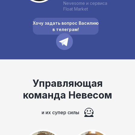
Nevesome и сервиса
Float Market
Хочу задать вопрос Василию
в телеграм!
Управляющая
команда Невесом
🦸
и их супер силы